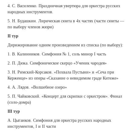
4. С. Василенко. Праздничная увертюра для оркестра русских
народных инструментов.
5. Н. Будашкин. Лирическая сюита в 4х частях (части сюиты —
по выбору членов жюри)
II тур
Дирижирование одним произведением из списка (по выбору):
1. В. Калинников. Симфония № 1, соль минор I часть
2. П. Дюка. Симфоническое скерцо «Ученик чародея»
3. Н. Римский-Корсаков. «Похвала Пустыни» и «Сеча при
Керженце» из оперы «Сказание о невидимом граде Китеже»
4. А. Лядов. «Волшебное озеро»
5. П. Чайковский. «Концерт для скрипки с оркестром». Финал
(соло-домра)
III тур
А. Цыганков. Симфония для оркестра русских народных
инструментов, I и II части