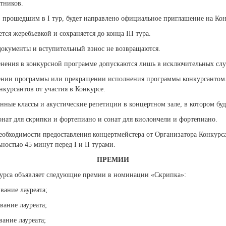
стников.
м, прошедшим в I тур, будет направлено официальное приглашение на Кон
ся жеребьевкой и сохраняется до конца III тура.
 документы и вступительный взнос не возвращаются.
енения в конкурсной программе допускаются лишь в исключительных случ
нии программы или прекращении исполнения программы конкурсантом.
нкурсантов от участия в Конкурсе.
нные классы и акустические репетиции в концертном зале, в котором бу
онат для скрипки и фортепиано и сонат для виолончели и фортепиано.
 необходимости предоставления концертмейстера от Организатора Конкур
остью 45 минут перед I и II турами.
ПРЕМИИ
курса объявляет следующие премии в номинации «Скрипка»:
ание лауреата;
ание лауреата;
ание лауреата;