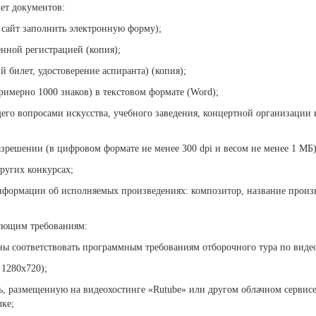
ет документов:
з сайт заполнить электронную форму);
нной регистрацией (копия);
й билет, удостоверение аспиранта) (копия);
римерно 1000 знаков) в текстовом формате (Word);
щего вопросами искусства, учебного заведения, концертной организации
азрешении (в цифровом формате не менее 300 dpi и весом не менее 1 МБ)
ругих конкурсах;
нформации об исполняемых произведениях: композитор, название произве
дующим требованиям:
ы соответствовать программным требованиям отборочного тура по виде
 1280x720);
ь, размещенную на видеохостинге «Rutube» или другом облачном сервисе 
лке;