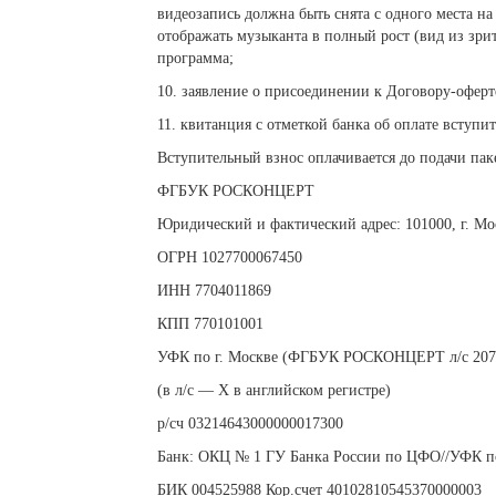
видеозапись должна быть снята с одного места н
отображать музыканта в полный рост (вид из зр
программа;
10. заявление о присоединении к Договору-оферт
11. квитанция с отметкой банка об оплате вступит
Вступительный взнос оплачивается до подачи па
ФГБУК РОСКОНЦЕРТ
Юридический и фактический адрес: 101000, г. Моск
ОГРН 1027700067450
ИНН 7704011869
КПП 770101001
УФК по г. Москве (ФГБУК РОСКОНЦЕРТ л/с 207
(в л/с — Х в английском регистре)
р/сч 03214643000000017300
Банк: ОКЦ № 1 ГУ Банка России по ЦФО//УФК по 
БИК 004525988 Кор.счет 40102810545370000003