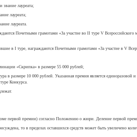
 звание лауреата;
ние лауреата;
ание лауреата.
раждаются Почетными грамотами «За участие во II туре V Всероссийского
вшие в I туре, награждаются Почетными грамотами «За участие в V Все
инации «Скрипка» в размере 55 000 рублей;
ра в размере 10 000 рублей. Указанная премия является единоразовой и 
туре Конкурса.
лежат.
кроме первой премии) согласно Положению о жюри. Деление первой преми
присуждена, то в пределах оставшихся средств может быть увеличено ко