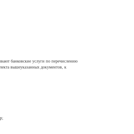
чивают банковские услуги по перечислению
плекта вышеуказанных документов, к
р;