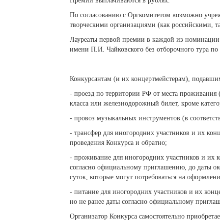
Премии выплачиваются в рублях.
По согласованию с Оргкомитетом возможно учре
творческими организациями (как российскими, т
Лауреаты первой премии в каждой из номинации 
имени П.И. Чайковского без отборочного тура по 
Конкурсантам (и их концертмейстерам), подавши
- проезд по территории РФ от места проживания 
класса или железнодорожный билет, кроме катег
- провоз музыкальных инструментов (в соответс
- трансфер для иногородних участников и их кон
проведения Конкурса и обратно;
- проживание для иногородних участников и их к
согласно официальному приглашению, до даты око
суток, которые могут потребоваться на оформлени
- питание для иногородних участников и их конце
но не ранее даты согласно официальному приглаш
Организатор Конкурса самостоятельно приобретае