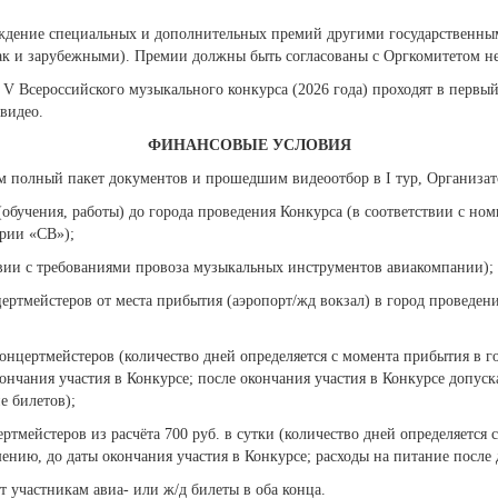
ждение специальных и дополнительных премий другими государственн
ак и зарубежными). Премии должны быть согласованы с Оргкомитетом не 
V Всероссийского музыкального конкурса (2026 года) проходят в первы
видео.
ФИНАНСОВЫЕ УСЛОВИЯ
м полный пакет документов и прошедшим видеоотбор в I тур, Организат
(обучения, работы) до города проведения Конкурса (в соответствии с но
ории «СВ»);
твии с требованиями провоза музыкальных инструментов авиакомпании);
цертмейстеров от места прибытия (аэропорт/жд вокзал) в город проведен
онцертмейстеров (количество дней определяется с момента прибытия в го
нчания участия в Конкурсе; после окончания участия в Конкурсе допус
е билетов);
ртмейстеров из расчёта 700 руб. в сутки (количество дней определяется
ению, до даты окончания участия в Конкурсе; расходы на питание после 
т участникам авиа- или ж/д билеты в оба конца.