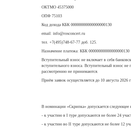
ОКТМО 45375000
ОПФ 75103
Код дохода КБК 00000000000000000130
email
:
info
@
rosconcert
.
ru
тел. +7(495)748-67-77 доб. 125.
Назначение платежа: КБК 00000000000000000130 
Вступительный взнос не включает в себя банковс
вступительного взноса. Вступительный взнос не 
рассмотрению не принимаются.
Приём заявок осуществляется до 10 августа 2026 
В номинации «Скрипка» допускается следующее к
- к участию в I туре допускаются не более 24 у
- к участию во II туре допускаются не более 12 уч